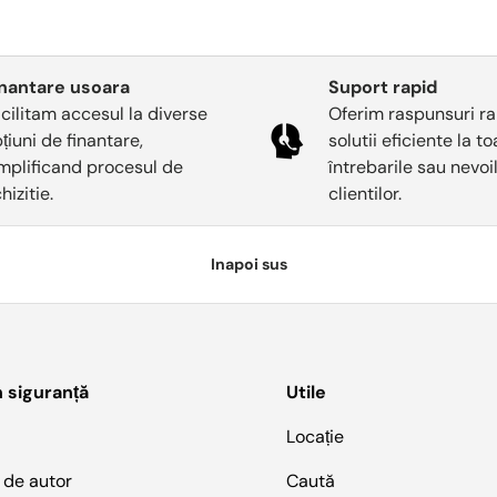
inantare usoara
Suport rapid
cilitam accesul la diverse
Oferim raspunsuri ra
țiuni de finantare,
solutii eficiente la t
mplificand procesul de
întrebarile sau nevoi
hizitie.
clientilor.
Inapoi sus
n siguranță
Utile
Locație
 de autor
Caută