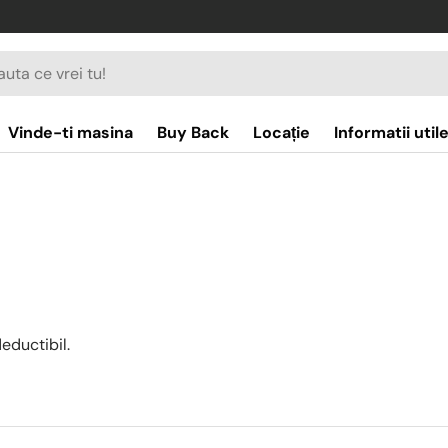
re
Vinde-ti masina
Buy Back
Locație
Informatii util
eductibil.