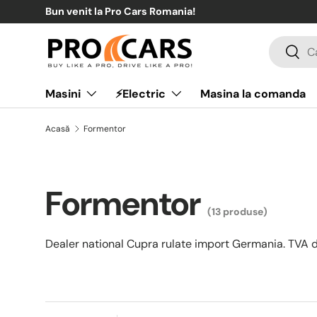
Bun venit la Pro Cars Romania!
Sari la conținut
Căutare
Căuta
Masini
⚡Electric
Masina la comanda
Acasă
Formentor
Formentor
(13 produse)
Dealer national Cupra rulate import Germania. TVA d