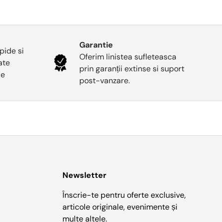
Garantie
pide si
Oferim linistea sufleteasca
oate
prin garanții extinse si suport
le
post-vanzare.
Newsletter
Înscrie-te pentru oferte exclusive,
articole originale, evenimente și
multe altele.