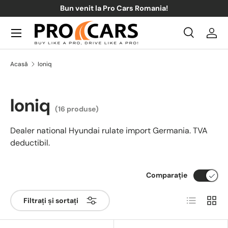
Bun venit la Pro Cars Romania!
Sari la conținut
Meniul
Căutare
Acce
Căutare
Căutare
Acasă
Ioniq
Ioniq
(16 produse)
Dealer national Hyundai rulate import Germania. TVA
deductibil.
Comparaţie
Listă
Grilă
Filtrați și sortați