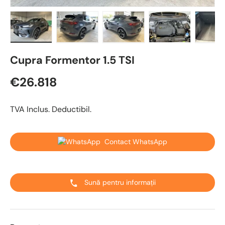
Încărcați imaginea 1 în vizualizarea galeriei
Încărcați imaginea 2 în vizualizarea galeriei
Încărcați imaginea 3 în vizualizare
Încărcați imaginea 4 
Încărcaț
Cupra Formentor 1.5 TSI
€26.818
TVA Inclus. Deductibil.
Contact WhatsApp
Sună pentru informații