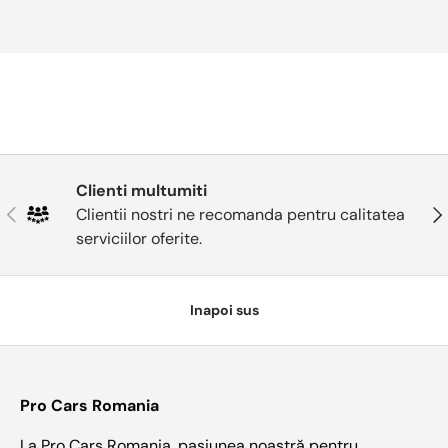
Clienti multumiti
Anterior
Urm
Clientii nostri ne recomanda pentru calitatea
serviciilor oferite.
Inapoi sus
Pro Cars Romania
La Pro Cars Romania, pasiunea noastră pentru