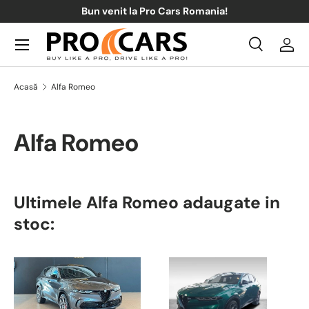
Bun venit la Pro Cars Romania!
Sari la conținut
Meniul
Căutare
Acce
Căutare
Căutare
Acasă
Alfa Romeo
Alfa Romeo
Ultimele Alfa Romeo adaugate in
stoc: