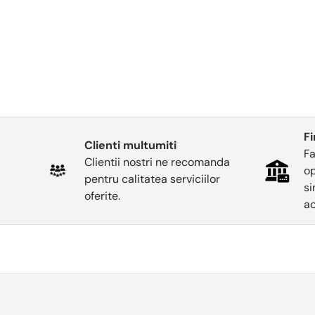
F
Clienti multumiti
Fa
Clientii nostri ne recomanda
op
pentru calitatea serviciilor
si
oferite.
ac