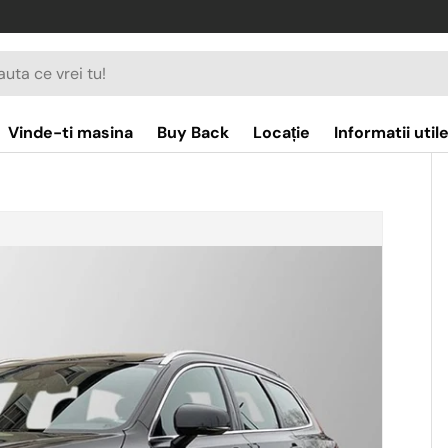
a mașină se află aici!
re
Vinde-ti masina
Buy Back
Locație
Informatii util