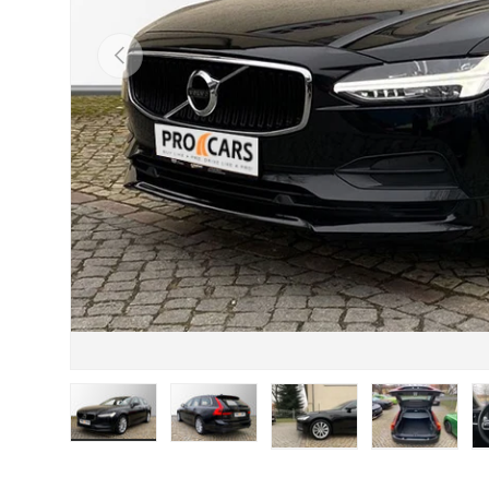
Anterior
Încărcați imaginea 1 în vizualizarea galeriei
Încărcați imaginea 2 în vizualizarea galer
Încărcați imaginea 3 în vizu
Încărcați imagi
În