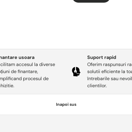
inantare usoara
Suport rapid
cilitam accesul la diverse
Oferim raspunsuri ra
țiuni de finantare,
solutii eficiente la t
mplificand procesul de
întrebarile sau nevoi
hizitie.
clientilor.
Inapoi sus