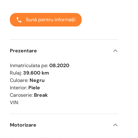
Sună pentru informații
Prezentare
Inmatriculata pe:
08.2020
Rulaj:
39.600 km
Culoare:
Negru
Interior:
Piele
Caroserie:
Break
VIN:
eriei
ualizarea galeriei
Motorizare