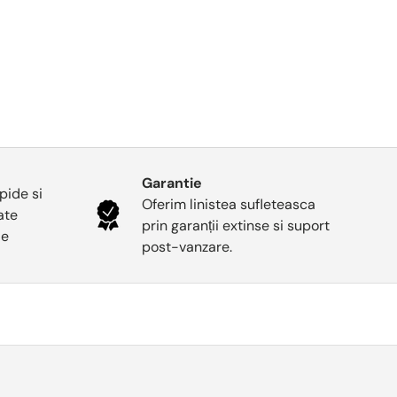
Garantie
pide si
Oferim linistea sufleteasca
oate
prin garanții extinse si suport
le
post-vanzare.