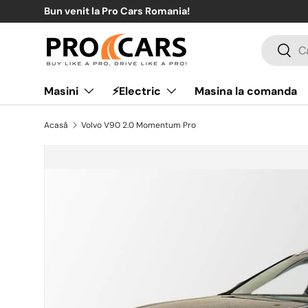
Noua t
Sari la conținut
Căutare
Căuta
Masini
⚡Electric
Masina la comanda
Acasă
Volvo V90 2.0 Momentum Pro