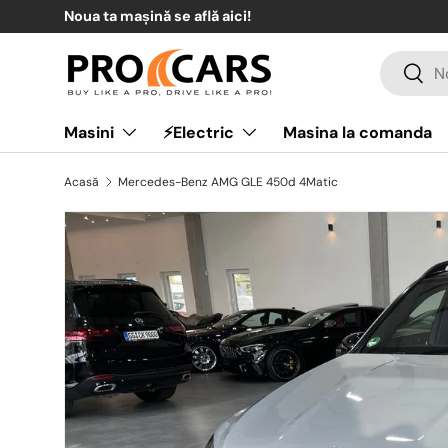
Noua ta mașină se află aici!
Sari la conținut
Căutare
Căuta
Masini
⚡Electric
Masina la comanda
Acasă
Mercedes-Benz AMG GLE 450d 4Matic