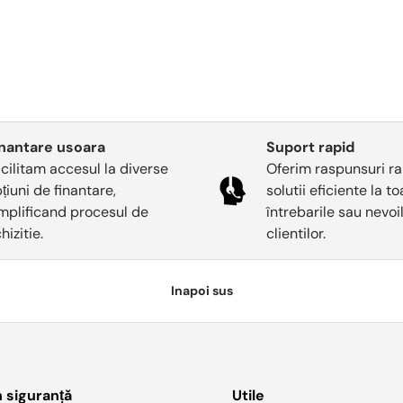
inantare usoara
Suport rapid
cilitam accesul la diverse
Oferim raspunsuri ra
țiuni de finantare,
solutii eficiente la t
mplificand procesul de
întrebarile sau nevoi
hizitie.
clientilor.
Inapoi sus
n siguranță
Utile