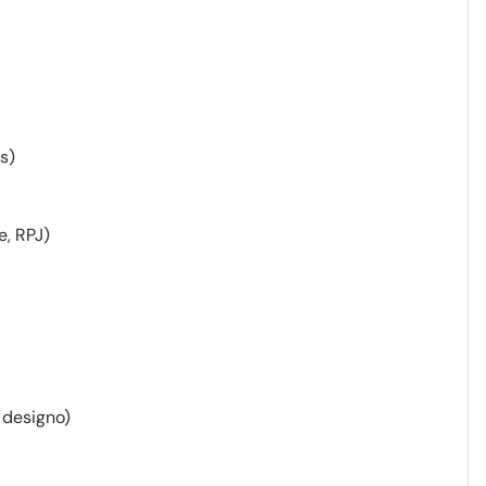
us)
e, RPJ)
 designo)