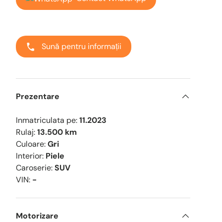
Sună pentru informații
Prezentare
Inmatriculata pe:
11.2023
Rulaj:
13.500 km
Culoare:
Gri
Interior:
Piele
Caroserie:
SUV
eriei
ualizarea galeriei
ginea 9 în vizualizarea galeriei
Încărcați imaginea 10 în vizualizarea galeriei
Încărcați imaginea 11 în vizualizarea galeriei
Încărcați imaginea 12 în vizualizarea g
Încărcați imaginea 13 în 
Încărcați im
VIN:
-
Motorizare