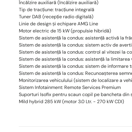
Încălzire auxiliară (încălzire auxiliară)
Tip de tracțiune: tracțiune integrală
Tuner DAB (recepție radio digitală)
Linie de design și echipare AMG Line
Motor electric de 15 kW (propulsie hibridă)
Sistem de asistență la condus: asistență activă la fr
Sistem de asistență la condus: sistem activ de averti
Sistem de asistență la condus: control al vitezei la c
Sistem de asistență la condus: asistență la limitarea 
Sistem de asistență la condus: sistem de informare tr
Sistem de asistență la condus: Recunoașterea semnel
Monitorizarea vehiculului (sistem de localizare a vehi
Sistem Infotainment: Remote Services Premium
Suporturi Isofix pentru scaun copil pe bancheta din
Mild hybrid 285 kW (motor 3.0 Ltr. - 270 kW CDI)