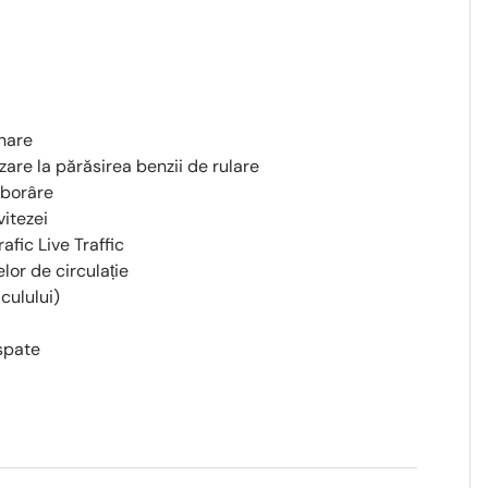
ânare
zare la părăsirea benzii de rulare
oborâre
vitezei
afic Live Traffic
or de circulație
culului)
 spate