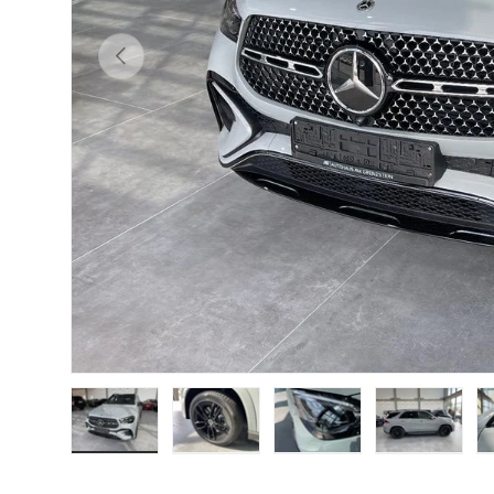
Anterior
Încărcați imaginea 1 în vizualizarea galeriei
Încărcați imaginea 2 în vizualizarea galer
Încărcați imaginea 3 în vizu
Încărcați imagi
În