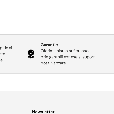
Garantie
pide si
Oferim linistea sufleteasca
oate
prin garanții extinse si suport
le
post-vanzare.
Newsletter