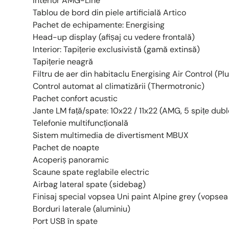
Interior AMG-Line
Tablou de bord din piele artificială Artico
Pachet de echipamente: Energising
Head-up display (afișaj cu vedere frontală)
Interior: Tapițerie exclusivistă (gamă extinsă)
Tapițerie neagră
Filtru de aer din habitaclu Energising Air Control (Pl
Control automat al climatizării (Thermotronic)
Pachet confort acustic
Jante LM față/spate: 10x22 / 11x22 (AMG, 5 spițe dubl
Telefonie multifuncțională
Sistem multimedia de divertisment MBUX
Pachet de noapte
Acoperiș panoramic
Scaune spate reglabile electric
Airbag lateral spate (sidebag)
Finisaj special vopsea Uni paint Alpine grey (vopsea
Borduri laterale (aluminiu)
Port USB în spate