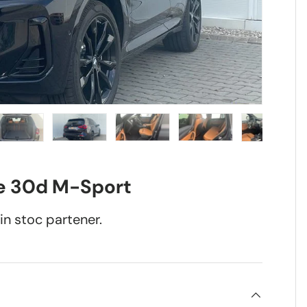
iei
alizarea galeriei
nea 4 în vizualizarea galeriei
cărcați imaginea 5 în vizualizarea galeriei
Încărcați imaginea 6 în vizualizarea galeriei
Încărcați imaginea 7 în vizualizarea gal
Încărcați imaginea 8 în viz
Încărcați ima
e 30d M-Sport
in stoc partener.