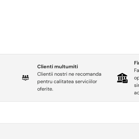
F
Clienti multumiti
Fa
Clientii nostri ne recomanda
op
pentru calitatea serviciilor
si
oferite.
ac