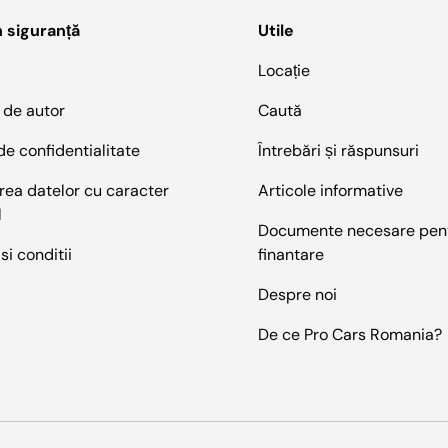
n siguranță
Utile
Locație
 de autor
Caută
 de confidentialitate
Întrebări și răspunsuri
rea datelor cu caracter
Articole informative
l
Documente necesare pen
si conditii
finantare
Despre noi
De ce Pro Cars Romania?
Metode de plata acceptate