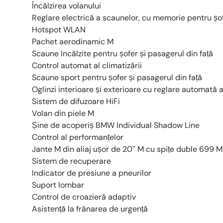
Încălzirea volanului
Reglare electrică a scaunelor, cu memorie pentru șo
Hotspot WLAN
Pachet aerodinamic M
Scaune încălzite pentru șofer și pasagerul din față
Control automat al climatizării
Scaune sport pentru șofer și pasagerul din față
Oglinzi interioare și exterioare cu reglare automată a
Sistem de difuzoare HiFi
Volan din piele M
Șine de acoperiș BMW Individual Shadow Line
Control al performanțelor
Jante M din aliaj ușor de 20'' M cu spițe duble 699 M
Sistem de recuperare
Indicator de presiune a pneurilor
Suport lombar
Control de croazieră adaptiv
Asistență la frânarea de urgență