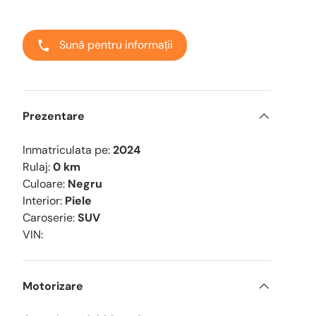
Sună pentru informații
Prezentare
eriei
ualizarea galeriei
ginea 9 în vizualizarea galeriei
Încărcați imaginea 10 în vizualizarea galeriei
Încărcați imaginea 11 în vizualizarea galeriei
Încărcați imaginea 12 în vizualizarea g
Inmatriculata pe:
2024
Rulaj:
0 km
Culoare:
Negru
Interior:
Piele
Caroserie:
SUV
VIN:
Motorizare