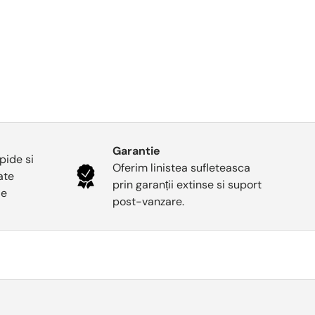
Garantie
pide si
Oferim linistea sufleteasca
oate
prin garanții extinse si suport
le
post-vanzare.