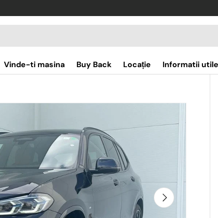
re
Vinde-ti masina
Buy Back
Locație
Informatii util
Următorul