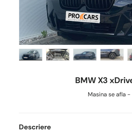
Încărcați imaginea 1 în vizualizarea galeriei
Încărcați imaginea 2 în vizualizarea galer
Încărcați imaginea 3 în vizu
Încărcați imagi
În
BMW X3 xDriv
Masina se afla - 
Descriere