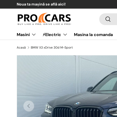
Noua ta mașină se află aici!
Sari la conținut
Căutare
Căuta
Masini
⚡Electric
Masina la comanda
Acasă
BMW X3 xDrive 30d M-Sport
Anterior