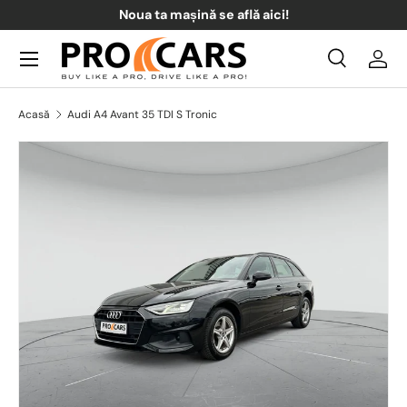
Noua ta mașină se află aici!
Sari la conținut
Meniul
Căutare
Acce
Căutare
Căutare
Acasă
Audi A4 Avant 35 TDI S Tronic