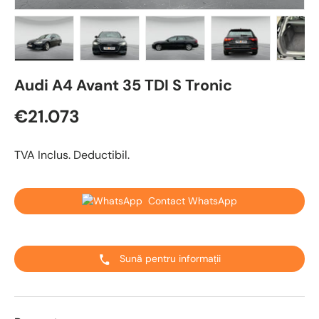
Încărcați imaginea 1 în vizualizarea galeriei
Încărcați imaginea 2 în vizualizarea galeriei
Încărcați imaginea 3 în vizualizare
Încărcați imaginea 4 
Încărcaț
Audi A4 Avant 35 TDI S Tronic
€21.073
TVA Inclus. Deductibil.
Contact WhatsApp
Sună pentru informații