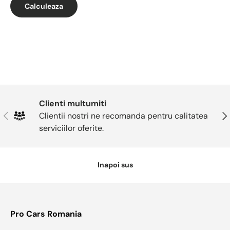
Calculeaza
Clienti multumiti
Anterior
Urm
Clientii nostri ne recomanda pentru calitatea
serviciilor oferite.
Inapoi sus
Pro Cars Romania