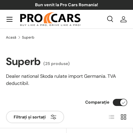
Bun venit la Pro Cars Romania!
Sari la conținut
Meniul
Căutare
Acce
Căutare
Căutare
Acasă
Superb
Superb
(25 produse)
Dealer national Skoda rulate import Germania. TVA
deductibil.
Comparaţie
Listă
Grilă
Filtrați și sortați