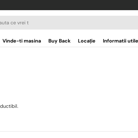
re
Vinde-ti masina
Buy Back
Locație
Informatii util
uctibil.