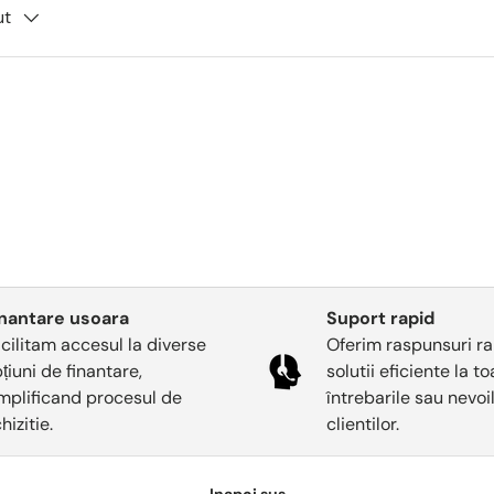
ut
inantare usoara
Suport rapid
cilitam accesul la diverse
Oferim raspunsuri ra
țiuni de finantare,
solutii eficiente la t
mplificand procesul de
întrebarile sau nevoi
hizitie.
clientilor.