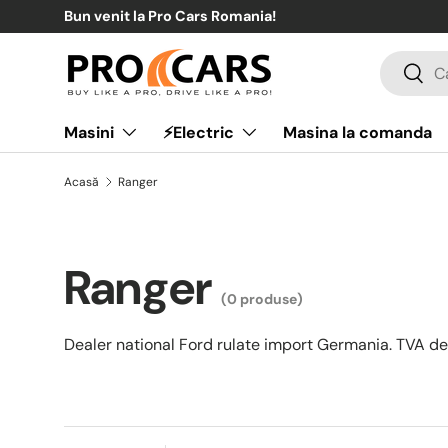
Bun venit la Pro Cars Romania!
Sari la conținut
Căutare
Căuta
Masini
⚡Electric
Masina la comanda
Acasă
Ranger
Ranger
(0 produse)
Dealer national Ford rulate import Germania. TVA ded