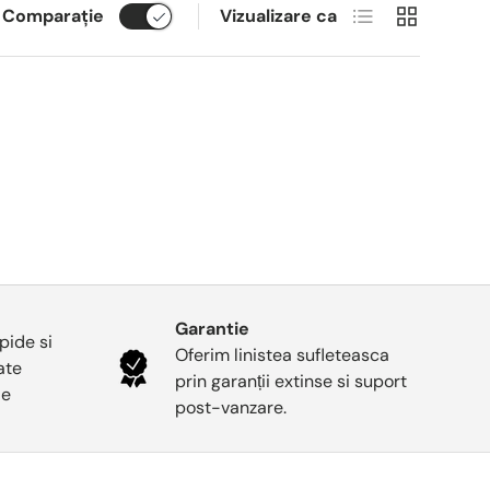
Listă
Grilă
Comparaţie
Vizualizare ca
Garantie
pide si
Oferim linistea sufleteasca
oate
prin garanții extinse si suport
le
post-vanzare.