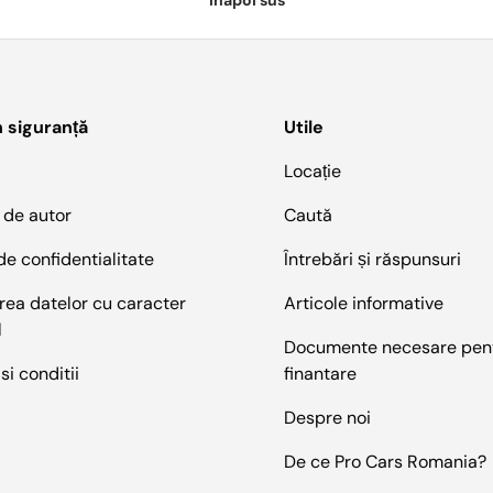
Inapoi sus
n siguranță
Utile
Locație
 de autor
Caută
 de confidentialitate
Întrebări și răspunsuri
rea datelor cu caracter
Articole informative
l
Documente necesare pen
si conditii
finantare
Despre noi
De ce Pro Cars Romania?