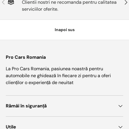
Anterior
Urm
Clientii nostri ne recomanda pentru calitatea
serviciilor oferite.
Inapoi sus
Pro Cars Romania
La Pro Cars Romania, pasiunea noastră pentru
automobile ne ghidează în fiecare zi pentru a oferi
clienților o experiență de neuitat
Rămâi în siguranță
Utile