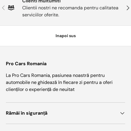
Clienti multumiti
Anterior
Urm
Clientii nostri ne recomanda pentru calitatea
serviciilor oferite.
Inapoi sus
Pro Cars Romania
La Pro Cars Romania, pasiunea noastră pentru
automobile ne ghidează în fiecare zi pentru a oferi
clienților o experiență de neuitat
Rămâi în siguranță