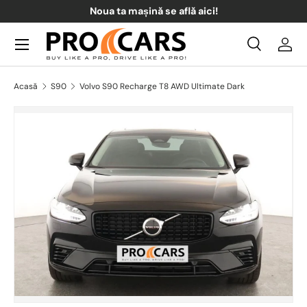
Noua ta mașină se află aici!
Sari la conținut
Meniul
Căutare
Acce
Căutare
Căutare
Acasă
S90
Volvo S90 Recharge T8 AWD Ultimate Dark