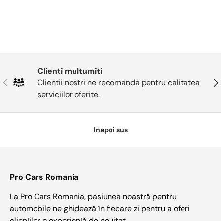
Clienti multumiti
Anterior
Urm
Clientii nostri ne recomanda pentru calitatea
serviciilor oferite.
Inapoi sus
Pro Cars Romania
La Pro Cars Romania, pasiunea noastră pentru
automobile ne ghidează în fiecare zi pentru a oferi
clienților o experiență de neuitat