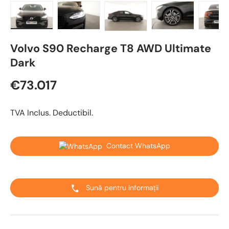
Încărcați imaginea 1 în vizualizarea galeriei
Încărcați imaginea 2 în vizualizarea galeriei
Încărcați imaginea 3 în vizualizare
Încărcați imaginea 4 
Încărcaț
Volvo S90 Recharge T8 AWD Ultimate
Dark
€73.017
TVA Inclus. Deductibil.
Contact WhatsApp
Sună pentru informații